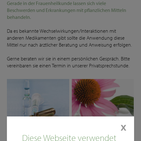
Gerade in der Frauenheilkunde lassen sich viele
Beschwerden und Erkrankungen mit pflanzlichen Mitteln
behandeln.
Da es bekannte Wechselwirkungen/Interaktionen mit
anderen Medikamenten gibt sollte die Anwendung diese
Mittel nur nach ärztlicher Beratung und Anweisung erfolgen.
Gerne beraten wir sie in einem persönlichen Gespräch. Bitte
vereinbaren sie einen Termin in unserer Privatsprechstunde.
𝗫
Neuraltherapie
Phyto-/Aromatherapie
Diese Webseite verwendet